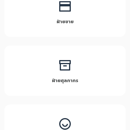
ฝ่ายขาย
ฝ่ายศุลกากร