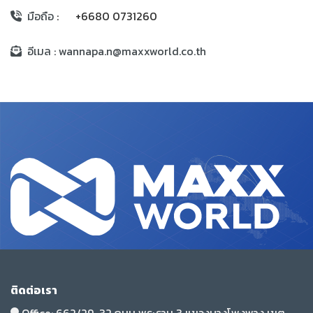
มือถือ
: +6680 0731260
อีเมล : wannapa.n@maxxworld.co.th
ติดต่อเรา
Office:
662/29-32 ถนน พระราม 3 แขวงบางโพงพาง เขต